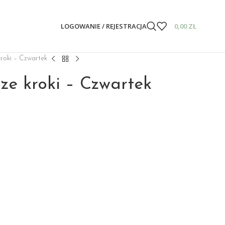
LOGOWANIE / REJESTRACJA
0,00
ZŁ
kroki – Czwartek
sze kroki – Czwartek