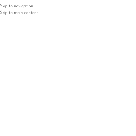
Skip to navigation
Skip to main content
TRONA GŁÓWNA
SKLEP
owanie
*
 użytkownika lub adres e-mail
*
o
OGUJ SIĘ