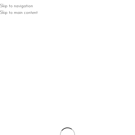
Skip to navigation
MENU
Skip to main content
Strona główna
Zoomy
Nie znaleziono produktów, których szukasz.