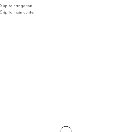
Skip to navigation
MENU
Skip to main content
Strona główna
Warsztaty
Nie znaleziono produktów, których szukasz.