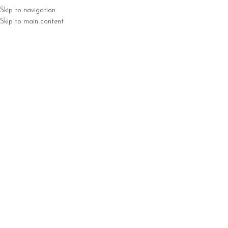
Skip to navigation
Skip to main content
TRONA GŁÓWNA
SKLEP
BRAK
Click to enlarge